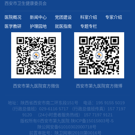
西安市卫生健康委员会
医院概况
新闻中心
党团建设
科室介绍
专家介绍
医学教研
护理园地
就医指南
专题专栏
西安市第九医院官方微信
西安市第九医院官方微博
地址：陕西省西安市南二环东段151号
电话：195 9155 5019
（行政总值班）029-6116 5717
（行政总值班传真）157 7197
9120
（24小时患者服务热线） 157 7197 9121
版权所有©西安市第九医院
陕ICP备15015803号-5
陕公网安备61010302000718号
前置审批号：陕卫网审[2010]第0016号