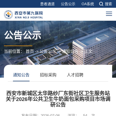
患者通道
公告公示
OA系统
搜索
公告公示
当前位置：
首页
->
公告公示
->
通知公告
-> 正文
通知公告
招标采购
人才招聘
西安市新城区太华路纱厂东街社区卫生服务站
关于2026年公共卫生牛奶面包采购项目市场调
研公告
发布日期：2026-07-06
浏览：
54
次