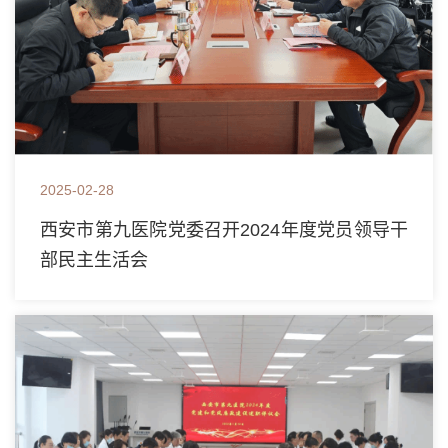
咳嗽总也好不了，到底怎么办？
气候寒冷干燥的冬季，在病房经常会听到 “咳咳”声此起彼
伏。咳嗽是患者最常见的症状，频繁的咳嗽会让人感到不
适，甚至影响工作、学习和生活质量等。咳嗽是机体的防御
性神经反射，有利于清除呼吸道分泌物和有害因...
2025-02-28
西安市第九医院党委召开2024年度党员领导干
别让头痛成为生活阴影：神经内科医生带你科学认识头痛
部民主生活会
别让头痛成为生活阴影：神经内科医生带你科学认识头痛头
痛，是几乎每个人都曾经历的症状。它可能只是短暂的不
适，也可能反复发作，严重影响工作与生活。作为神经内科
医生，我常在门诊看到患者因头痛焦虑不安，甚...