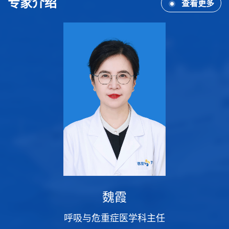
专家介绍
查看更多
中医治疗失眠的五大特色疗法：从内调到外治的全方位指南
中医治疗失眠的五大特色疗法：从内调到外治的全方位
指南你是不是总被失眠缠上：翻来覆去睡不着、半夜总醒、
早上醒得早，白天没精神？别愁！现在我们中医科用传统中
医疗法帮你轻松睡个好觉。一、口服中药：...
以演练筑防，为生命护航——急诊科成功开展批量车祸伤应急救治演练
以演练筑防，为生命护航——急诊科成功开展批量车祸伤应
急救治演练为提升突发事件下医务人员的快速响应和精准处
置能力，近日，医务科与急诊科联合组织的接诊120送来批量
车祸伤应急预案演练顺利举行。神经外科、骨...
魏霞
呼吸与危重症医学科主任
吸