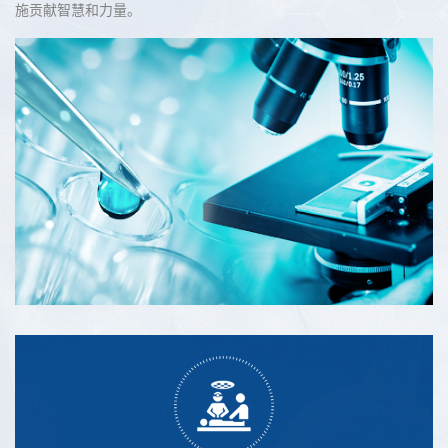
施贡献智慧和力量。
神经外科二区郭清保教授团队在全国神经外科年会上展示专科前沿理论
近日，中华医学会神经外科分会第二十二次学术会议在苏州
隆重召开。我院神经外科学术带头人、神经外科二病区主任
——郭清保及王景春医师应邀参加，展示在儿童烟雾病及帕
金森领域的前沿理论，引发与会专家广泛讨论...
学术引领展风采，砥砺奋进谱新篇 ——超声医学科在多项国家级学术会议汇报交流
在院领导的科学引领和科室主任的精心组织下，西安市第九
医院超声医学科始终坚持以学术建设为核心，积极搭建人才
培养平台。2025年夏季，科室团队在多项国家级学术会议上
取得丰硕成果，充分展现了我院超声医学领域...