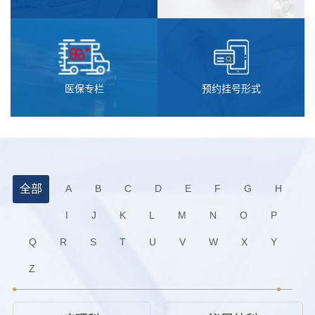
医保专栏
预约挂号形式
全部
A
B
C
D
E
F
G
H
I
J
K
L
M
N
O
P
Q
R
S
T
U
V
W
X
Y
Z