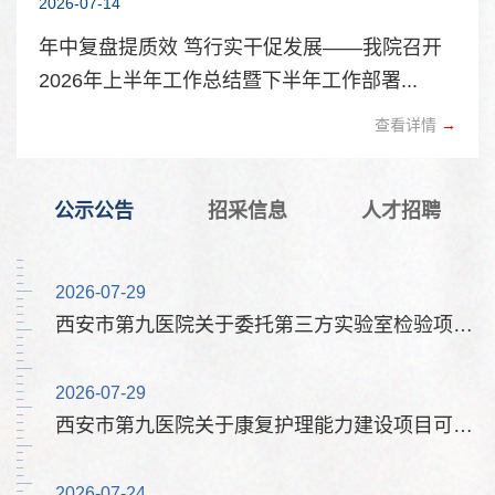
2026-07-14
年中复盘提质效 笃行实干促发展——我院召开
2026年上半年工作总结暨下半年工作部署...
查看详情
→
公示公告
招采信息
人才招聘
2026-07-29
2026-08-05
2026-07-24
南门停车系统道闸更换设备采购项目 询价公告
西安市第九医院2026年编制外聘用人员招聘公告
西安市第九医院关于委托第三方实验室检验项目市场调研公告
2026-07-29
2026-08-04
2026-07-24
西安市第九医院关于康复护理能力建设项目可行性研究报告及项目建议书编...
西安市第九医院职工拓展训练服务项目（三次） 竞争性磋商公告
西安市第九医院基层服务中心2026年编制外聘用人员招聘公告
2026-07-24
2026-07-31
2026-06-25