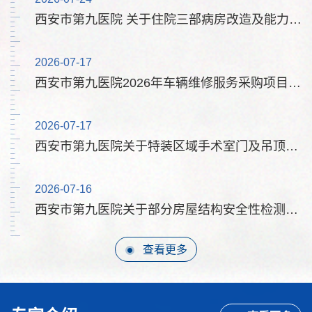
西安市第九医院2026年编制外聘用人员招聘公告
西安市第九医院职工拓展训练服务项目（二次） 废标公告
西安市第九医院 关于住院三部病房改造及能力提升项目社会稳定风险评估备...
咳嗽总也好不了，到底怎么办？
气候寒冷干燥的冬季，在病房经常会听到 “咳咳”声此起彼
2026-07-17
2026-07-30
2026-06-15
伏。咳嗽是患者最常见的症状，频繁的咳嗽会让人感到不
西安市第九医院肛肠科局部装修改造工程（三次） 中标公告
西安市第九医院2026年车辆维修服务采购项目市场调研公告
西安市第九医院大明宫卫生所2026年编制外聘用人员招聘公告
适，甚至影响工作、学习和生活质量等。咳嗽是机体的防御
性神经反射，有利于清除呼吸道分泌物和有害因...
2026-07-17
2026-07-30
西安市第九医院关于特装区域手术室门及吊顶维修服务的市场调研公告
西安市第九医院新丰精神病院网络及机房迁移服务项目 竞争性磋商公告
别让头痛成为生活阴影：神经内科医生带你科学认识头痛
2026-07-16
2026-07-28
西安市第九医院关于部分房屋结构安全性检测鉴定服务的市场调研公告
西安市第九医院职工拓展训练服务项目（二次） 竞争性磋商公告
别让头痛成为生活阴影：神经内科医生带你科学认识头痛头
痛，是几乎每个人都曾经历的症状。它可能只是短暂的不
适，也可能反复发作，严重影响工作与生活。作为神经内科
查看更多
医生，我常在门诊看到患者因头痛焦虑不安，甚...