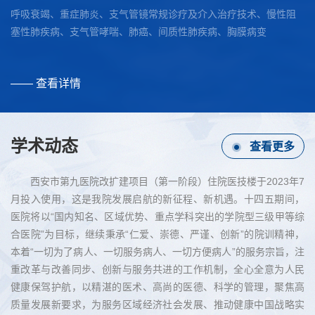
呼吸衰竭、重症肺炎、支气管镜常规诊疗及介入治疗技术、慢性阻
慢
精准诊断驱动未来，多学科协作共谱新章——我院医学影像中心成功承办陕西省医学会放射学分会第六期疑难...
塞性肺疾病、支气管哮喘、肺癌、间质性肺疾病、胸膜病变
工
近日，我院新大楼二层第一会议室里学术氛围浓厚，由陕西
省医学会放射学分会主办、西安市第九医院承办的“陕西省医
—— 查看详情
—
学会放射学分会2025年第六期疑难病例读片讨论会”圆满举
行。此次研讨会旨在进一步深化放射医师诊...
学术动态
查看更多
西安市第九医院迎接中国胸痛中心总部再认证现场核查
西安市第九医院改扩建项目（第一阶段）住院医技楼于2023年7
月投入使用，这是我院发展启航的新征程、新机遇。十四五期间，
西安市第九医院迎接中国胸痛中心总部再认证现场核查9月7
医院将以“国内知名、区域优势、重点学科突出的学院型三级甲等综
日上午，由中国胸痛中心认证专家：西安交通大学第一附属
合医院”为目标，继续秉承“仁爱、崇德、严谨、创新”的院训精神，
医院任洁教授、渭南市中心医院李军农教授、商洛市中心医
本着“一切为了病人、一切服务病人、一切方便病人”的服务宗旨，注
院黄学斌教授、胸痛中心总部办公室姬娜主任...
重改革与改善同步、创新与服务共进的工作机制，全心全意为人民
健康保驾护航，以精湛的医术、高尚的医德、科学的管理，聚焦高
质量发展新要求，为服务区域经济社会发展、推动健康中国战略实