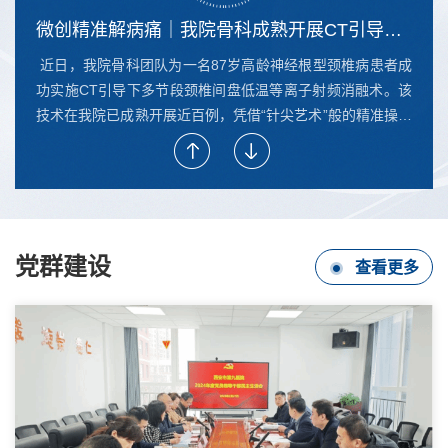
微创精准解病痛｜我院骨科成熟开展CT引导下多节段颈椎间盘低温等离子射频消融术
近日，我院骨科团队为一名87岁高龄神经根型颈椎病患者成
功实施CT引导下多节段颈椎间盘低温等离子射频消融术。该
技术在我院已成熟开展近百例，凭借“针尖艺术”般的精准操作
为患者以最小创伤告别疼痛。本次手术再...
【精雕细琢破难题 微笑新生启新篇】——西安市第九医院口腔科首台上颌窦外提升同期种植手术成功实施
党群建设
查看更多
近日，在西安市第九医院院领导的高度重视与大力支持下，
口腔科副主任侯立鹏带领由王静雪医生、刘昭医生及闫馨护
士组成的精锐种植团队，凭借精湛医术与紧密协作，成功完
成医院首台上颌窦外提升同期种植手术。这一...