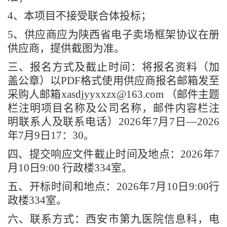
4、
本项目不接受联合体投标
；
5、
供应商应为陕西省电子卖场框架协议在册
供应商，提供截图为准
。
三、报名方式及截止时间：将报名资料（加
盖公章）以
PDF格式使用供应商报名邮箱发至
采购人邮箱
xasdjyyxxzx@163.com
（邮件主题
栏注明项目名称及公司名称，邮件内容栏注
明联系人及联系电话）
202
6
年
7
月
7
日
—202
6
年
7
月
9
日
17：30。
四、提交响应文件截止时间及地点：
202
6
年
7
月
10
日
9
:00 行政楼
334
室。
五、开标时间和地点：
202
6
年
7
月
10
日
9
:00行
政楼
334
室。
六、联系方式：西安市第九医院
信息科
，电