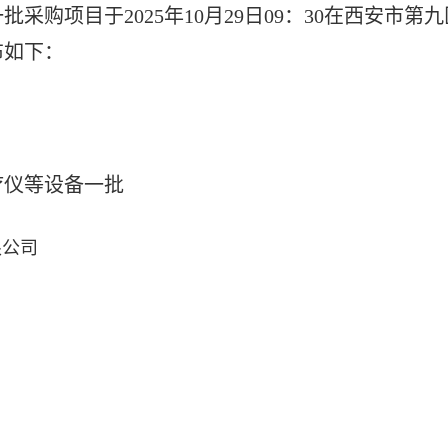
一批
采购
项目于
202
5
年
10
月
29
日
09
：
3
0在西安市第
布如下：
疗仪等设备一批
限公司