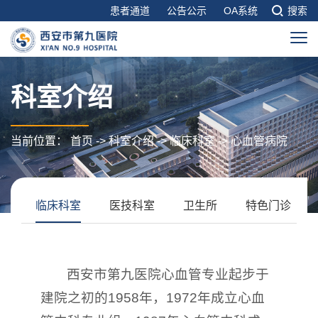
患者通道
公告公示
OA系统
搜索
科室介绍
当前位置：
首页
->
科室介绍
->
临床科室
->
心血管病院
临床科室
医技科室
卫生所
特色门诊
西安市第九医院心血管专业起步于
建院之初的1958年，1972年成立心血