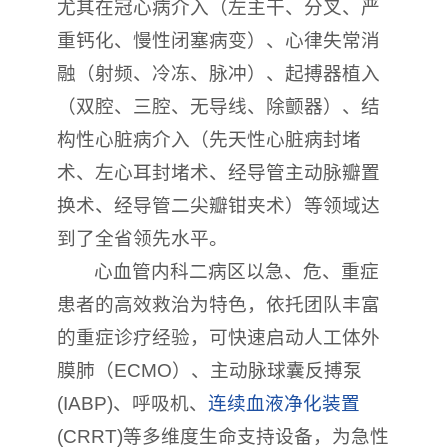
尤其在冠心病介入（左主干、分叉、严
重钙化、慢性闭塞病变）、心律失常消
融（射频、冷冻、脉冲）、起搏器植入
（双腔、三腔、无导线、除颤器）、结
构性心脏病介入（先天性心脏病封堵
术、左心耳封堵术、经导管主动脉瓣置
换术、经导管二尖瓣钳夹术）等领域达
到了全省领先水平。
心血管内科二病区以急、危、重症
患者的高效救治为特色，依托团队丰富
的重症诊疗经验，可快速启动人工体外
膜肺（ECMO）、主动脉球囊反搏泵
(IABP)、呼吸机、
连续血液净化装置
(CRRT)等多维度生命支持设备，为急性