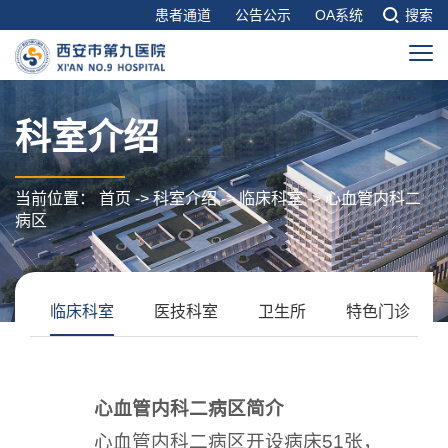
患者通道
公告公示
OA系统
搜索
科室介绍
当前位置：
首页
->
科室介绍
->
临床科室
->
心血管内科二
病区
临床科室
医技科室
卫生所
特色门诊
心血管内科二病区简介
心血管内科二病区开设病床51张，